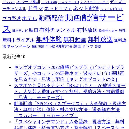
スポーツ番組
ディズニ
ーツバー
テレビ観戦
ディズニーXD
ディズニージュニア
ドラマ
ネット配信
ネットカフェ
ーチャンネル
フジテレビONE
動画配信サービ
動画配信
ホテル
プロ野球
ス
有料チャンネル
有料放送
映画
日本テレビ
欧州サッカー
無料
無料体験
無料放送
無料動画
無料トライアル
無料放
送キャンペーン
視聴方法
韓国ドラマ
無料視聴
生中継
音楽
最新記事10
キングオブコント2022優勝ビスブラ（ビスケットブラ
ザーズ）やコットンの定番ネタ・過去テレビ出演動画
を見る方法・見逃し配信［キングオブコントの会］
スマホでも見れるテレビ「BSよしもと」が放送スター
ト。人気芸人番組がすべて無料。視聴方法・放送番組
［見逃し、チーキーズ］
動画配信「SPOOX（スプークス）」入会登録・視聴方
法・無料お試し体験・料金支払方法・退会解約方法
［スカパー、サッカーライブ］
「スペシャオンデマンド」入会登録・視聴方法・無料
お試し体験・料金支払方法・退会解約［スペースシャ