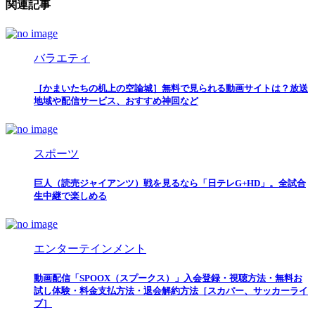
関連記事
バラエティ
［かまいたちの机上の空論城］無料で見られる動画サイトは？放送
地域や配信サービス、おすすめ神回など
スポーツ
巨人（読売ジャイアンツ）戦を見るなら「日テレG+HD」。全試合
生中継で楽しめる
エンターテインメント
動画配信「SPOOX（スプークス）」入会登録・視聴方法・無料お
試し体験・料金支払方法・退会解約方法［スカパー、サッカーライ
ブ］