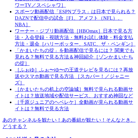
ワーTV／スペシャワ］
スポーツ動画配信「ESPNプラス」は日本で見られる？
DAZNで配信中の試合［F1、アメフト（NFL）、
NBA］
ワーナー・ジブリ動画配信［HBOmax］日本で見る方
法・入会登録・視聴方法・無料お試し体験・料金支払
方法・退会［ハリーポッター、SATC、ザ・ペンギン］
「かまいたちの掟」を動画配信で見るには？ 関東でも
見れる？無料で見る方法＆神回紹介［ゾンかまいたち
の掟］
［ふぉゆ］ふぉ〜ゆ〜の王道テレビを見るには？再放
送やスマホ動画で見る方法 ［スカパー！／ジャニー
ズ］
［かまいたちの机上の空論城］無料で見られる動画サ
イトは？放送地域や配信サービス、おすすめ神回など
［千原ジュニアのヘベレケ］全動画が見られる動画サ
イトは？無料で見る方法
あのチャンネルを観たい！あの番組が観たい！そんなとき、
どうする？