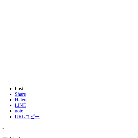
Post
Share
Hatena
LINE
note
URLコピー
-