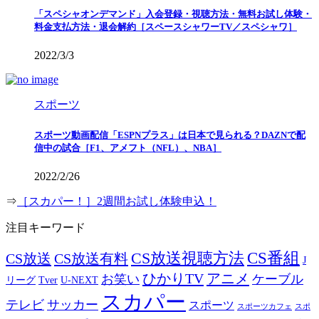
「スペシャオンデマンド」入会登録・視聴方法・無料お試し体験・
料金支払方法・退会解約［スペースシャワーTV／スペシャワ］
2022/3/3
スポーツ
スポーツ動画配信「ESPNプラス」は日本で見られる？DAZNで配
信中の試合［F1、アメフト（NFL）、NBA］
2022/2/26
⇒
［スカパー！］2週間お試し体験申込！
注目キーワード
CS番組
CS放送視聴方法
CS放送
CS放送有料
J
ひかりTV
アニメ
お笑い
ケーブル
リーグ
Tver
U-NEXT
スカパー
テレビ
サッカー
スポーツ
スポーツカフェ
スポ