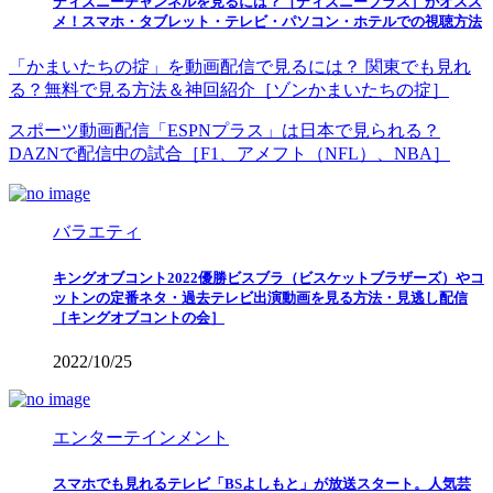
ディズニーチャンネルを見るには？［ディズニープラス］がオスス
メ！スマホ・タブレット・テレビ・パソコン・ホテルでの視聴方法
「かまいたちの掟」を動画配信で見るには？ 関東でも見れ
る？無料で見る方法＆神回紹介［ゾンかまいたちの掟］
スポーツ動画配信「ESPNプラス」は日本で見られる？
DAZNで配信中の試合［F1、アメフト（NFL）、NBA］
バラエティ
キングオブコント2022優勝ビスブラ（ビスケットブラザーズ）やコ
ットンの定番ネタ・過去テレビ出演動画を見る方法・見逃し配信
［キングオブコントの会］
2022/10/25
エンターテインメント
スマホでも見れるテレビ「BSよしもと」が放送スタート。人気芸