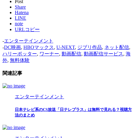
Post
Share
Hatena
LINE
note
URLコピー
-
エンターテインメント
-
DC映画
,
HBOマックス
,
U-NEXT
,
ジブリ作品
,
ネット配信
,
ハリーポッター
,
ワーナー
,
動画配信
,
動画配信サービス
,
海
外
,
無料体験
関連記事
エンターテインメント
日本テレビ系のCS放送「日テレプラス」は無料で見れる？視聴方
法のまとめ