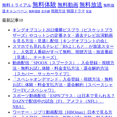
無料体験
無料放送
無料動画
無料トライアル
無料放
送キャンペーン
視聴方法
韓国ドラマ
無料視聴
生中継
音楽
最新記事10
キングオブコント2022優勝ビスブラ（ビスケットブラ
ザーズ）やコットンの定番ネタ・過去テレビ出演動画
を見る方法・見逃し配信［キングオブコントの会］
スマホでも見れるテレビ「BSよしもと」が放送スター
ト。人気芸人番組がすべて無料。視聴方法・放送番組
［見逃し、チーキーズ］
動画配信「SPOOX（スプークス）」入会登録・視聴方
法・無料お試し体験・料金支払方法・退会解約方法
［スカパー、サッカーライブ］
「スペシャオンデマンド」入会登録・視聴方法・無料
お試し体験・料金支払方法・退会解約［スペースシャ
ワーTV／スペシャワ］
スポーツ動画配信「ESPNプラス」は日本で見られる？
DAZNで配信中の試合［F1、アメフト（NFL）、
NBA］
ワーナー・ジブリ動画配信［HBOmax］日本で見る方