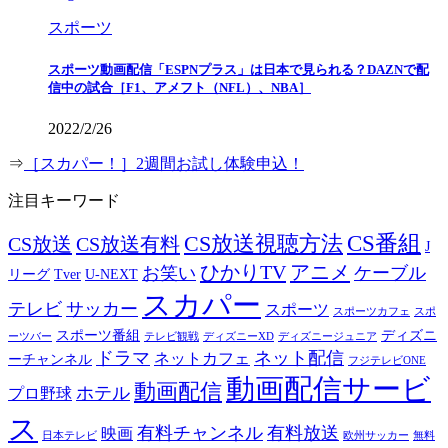
スポーツ
スポーツ動画配信「ESPNプラス」は日本で見られる？DAZNで配
信中の試合［F1、アメフト（NFL）、NBA］
2022/2/26
⇒
［スカパー！］2週間お試し体験申込！
注目キーワード
CS番組
CS放送視聴方法
CS放送
CS放送有料
J
ひかりTV
アニメ
お笑い
ケーブル
リーグ
Tver
U-NEXT
スカパー
テレビ
サッカー
スポーツ
スポーツカフェ
スポ
スポーツ番組
ディズニ
ーツバー
テレビ観戦
ディズニーXD
ディズニージュニア
ドラマ
ネット配信
ネットカフェ
ーチャンネル
フジテレビONE
動画配信サービ
動画配信
ホテル
プロ野球
ス
有料チャンネル
有料放送
映画
日本テレビ
欧州サッカー
無料