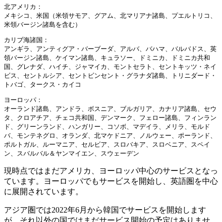
北アメリカ：

メキシコ、米国（米領サモア、グアム、北マリアナ諸島、プエルトリコ、
米領バージン諸島を含む）
カリブ海諸国：

アンギラ、アンティグア・バーブーダ、アルバ、バハマ、バルバドス、英
領バージン諸島、ケイマン諸島、キュラソー、ドミニカ、ドミニカ共和
国、グレナダ、ハイチ、ジャマイカ、モントセラト、セントキッツ・ネイ
ビス、セントルシア、セントビンセント・グラナダ諸島、トリニダード・
トバゴ、タークス・カイコ
ヨーロッパ：

オーランド諸島、アンドラ、ボスニア、ブルガリア、カナリア諸島、セウ
タ、クロアチア、チェコ共和国、デンマーク、フェロー諸島、フィンラン
ド、グリーンランド、ハンガリー、コソボ、マデイラ、メリラ、モルド
バ、モンテネグロ、オランダ、北マケドニア、ノルウェー、ポーランド、
ポルトガル、ルーマニア、セルビア、スロバキア、スロベニア、スペイ
ン、スバルバル＆ヤンマイエン、スウェーデン
現時点ではまだアメリカ、ヨーロッパ中心のサービスとなっ
ています。ヨーロッパでもサービスを開始し、英語圏を中心
に展開されています。
アジア圏では2022年6月から韓国でサービスを開始します
が、それ以外の国ではまだサービス開始の予定はありませ