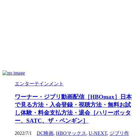
エンターテインメント
ワーナー・ジブリ動画配信［HBOmax］日本
で見る方法・入会登録・視聴方法・無料お試
し体験・料金支払方法・退会［ハリーポッタ
ー、SATC、ザ・ペンギン］
2022/7/1
DC映画
,
HBOマックス
,
U-NEXT
,
ジブリ作