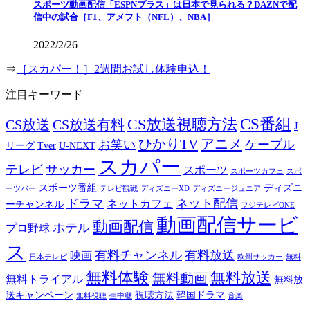
スポーツ動画配信「ESPNプラス」は日本で見られる？DAZNで配
信中の試合［F1、アメフト（NFL）、NBA］
2022/2/26
⇒
［スカパー！］2週間お試し体験申込！
注目キーワード
CS番組
CS放送視聴方法
CS放送
CS放送有料
J
ひかりTV
アニメ
お笑い
ケーブル
リーグ
Tver
U-NEXT
スカパー
テレビ
サッカー
スポーツ
スポーツカフェ
スポ
スポーツ番組
ディズニ
ーツバー
テレビ観戦
ディズニーXD
ディズニージュニア
ドラマ
ネット配信
ネットカフェ
ーチャンネル
フジテレビONE
動画配信サービ
動画配信
ホテル
プロ野球
ス
有料チャンネル
有料放送
映画
日本テレビ
欧州サッカー
無料
無料体験
無料放送
無料動画
無料トライアル
無料放
送キャンペーン
視聴方法
韓国ドラマ
無料視聴
生中継
音楽