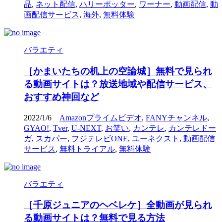
品
,
ネット配信
,
ハリーポッター
,
ワーナー
,
動画配信
,
動
画配信サービス
,
海外
,
無料体験
バラエティ
［かまいたちの机上の空論城］無料で見られ
る動画サイトは？放送地域や配信サービス、
おすすめ神回など
2022/1/6
Amazonプライムビデオ
,
FANYチャンネル
,
GYAO!
,
Tver
,
U-NEXT
,
お笑い
,
カンテレ
,
カンテレドー
ガ
,
スカパー
,
フジテレビONE
,
ユーネクスト
,
動画配信
サービス
,
無料トライアル
,
無料体験
バラエティ
［千原ジュニアのヘベレケ］全動画が見られ
る動画サイトは？無料で見る方法