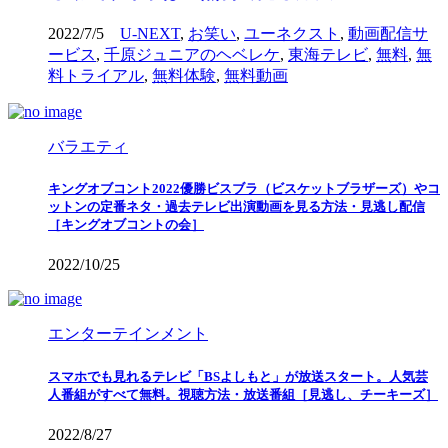
2022/7/5
U-NEXT
,
お笑い
,
ユーネクスト
,
動画配信サ
ービス
,
千原ジュニアのヘベレケ
,
東海テレビ
,
無料
,
無
料トライアル
,
無料体験
,
無料動画
バラエティ
キングオブコント2022優勝ビスブラ（ビスケットブラザーズ）やコ
ットンの定番ネタ・過去テレビ出演動画を見る方法・見逃し配信
［キングオブコントの会］
2022/10/25
エンターテインメント
スマホでも見れるテレビ「BSよしもと」が放送スタート。人気芸
人番組がすべて無料。視聴方法・放送番組［見逃し、チーキーズ］
2022/8/27