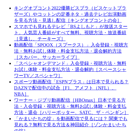
キングオブコント2022優勝ビスブラ（ビスケットブラ
ザーズ）やコットンの定番ネタ・過去テレビ出演動画
を見る方法・見逃し配信［キングオブコントの会］
スマホでも見れるテレビ「BSよしもと」が放送スター
ト。人気芸人番組がすべて無料。視聴方法・放送番組
［見逃し、チーキーズ］
動画配信「SPOOX（スプークス）」入会登録・視聴方
法・無料お試し体験・料金支払方法・退会解約方法
［スカパー、サッカーライブ］
「スペシャオンデマンド」入会登録・視聴方法・無料
お試し体験・料金支払方法・退会解約［スペースシャ
ワーTV／スペシャワ］
スポーツ動画配信「ESPNプラス」は日本で見られる？
DAZNで配信中の試合［F1、アメフト（NFL）、
NBA］
ワーナー・ジブリ動画配信［HBOmax］日本で見る方
法・入会登録・視聴方法・無料お試し体験・料金支払
方法・退会［ハリーポッター、SATC、ザ・ペンギン］
「かまいたちの掟」を動画配信で見るには？ 関東でも
見れる？無料で見る方法＆神回紹介［ゾンかまいたち
の掟］