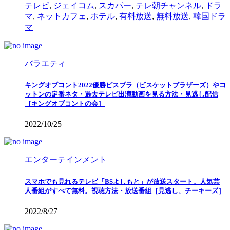
テレビ
,
ジェイコム
,
スカパー
,
テレ朝チャンネル
,
ドラ
マ
,
ネットカフェ
,
ホテル
,
有料放送
,
無料放送
,
韓国ドラ
マ
バラエティ
キングオブコント2022優勝ビスブラ（ビスケットブラザーズ）やコ
ットンの定番ネタ・過去テレビ出演動画を見る方法・見逃し配信
［キングオブコントの会］
2022/10/25
エンターテインメント
スマホでも見れるテレビ「BSよしもと」が放送スタート。人気芸
人番組がすべて無料。視聴方法・放送番組［見逃し、チーキーズ］
2022/8/27