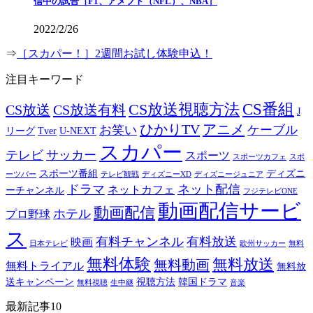
信中の試合［F1、アメフト（NFL）、NBA］
2022/2/26
⇒
［スカパー！］2週間お試し体験申込！
注目キーワード
CS番組
CS放送視聴方法
CS放送
CS放送有料
J
ひかりTV
アニメ
お笑い
ケーブル
リーグ
Tver
U-NEXT
スカパー
テレビ
サッカー
スポーツ
スポーツカフェ
スポ
スポーツ番組
ディズニ
ーツバー
テレビ観戦
ディズニーXD
ディズニージュニア
ドラマ
ネット配信
ネットカフェ
ーチャンネル
フジテレビONE
動画配信サービ
動画配信
ホテル
プロ野球
ス
有料チャンネル
有料放送
映画
日本テレビ
欧州サッカー
無料
無料体験
無料放送
無料動画
無料トライアル
無料放
送キャンペーン
視聴方法
韓国ドラマ
無料視聴
生中継
音楽
最新記事10