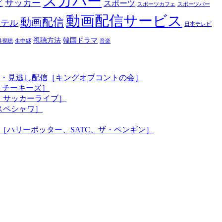
スカパー
ビ
サッカー
スポーツ
スポーツカフェ
スポーツバー
動画配信サービス
動画配信
ホテル
日本テレビ
視聴方法
韓国ドラマ
料視聴
生中継
音楽
法・見逃し配信［キングオブコントの会］
、チーキーズ］
、サッカーライブ］
スペシャワ］
［ハリーポッター、SATC、ザ・ペンギン］