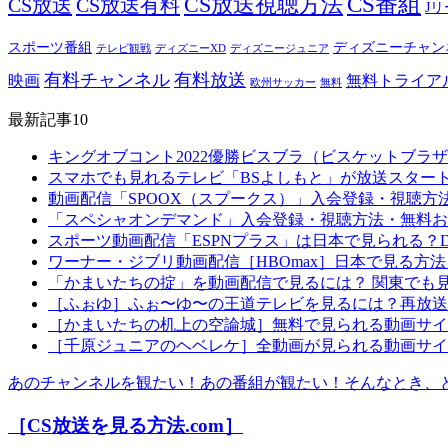
CS番組
CS放送視聴方法
CS放送
CS放送有料
J
スポーツ番組
ディズニーチャン
テレビ観戦
ディズニーXD
ディズニージュニア
有料チャンネル
有料放送
映画
無料トライア
欧州サッカー
無料
最新記事10
キングオブコント2022優勝ビスブラ（ビスケットブ
スマホでも見れるテレビ「BSよしもと」が放送スター
動画配信「SPOOX（スプークス）」入会登録・視聴
「スペシャオンデマンド」入会登録・視聴方法・無料お
スポーツ動画配信「ESPNプラス」は日本で見られる？D
ワーナー・ジブリ動画配信［HBOmax］日本で見る方
「かまいたちの掟」を動画配信で見るには？ 関東でも
［ふぉゆ］ふぉ〜ゆ〜の王道テレビを見るには？再放送
［かまいたちの机上の空論城］無料で見られる動画サイ
［千原ジュニアのヘベレケ］全動画が見られる動画サイ
あのチャンネルを観たい！あの番組が観たい！そんなとき、
［CS放送を見る方法.com］