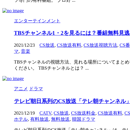
ツ専門の有料番組。 プロ野 ...
エンターテインメント
TBSチャンネル1・2を見るには？番組無料見
2021/12/23
CS放送
,
CS放送有料
,
CS放送視聴方法
,
CS
マ
,
音楽
TBSチャンネルの視聴方法、見れる場所についてまとめ
ください。 TBSチャンネルとは？ ...
アニメ
ドラマ
テレビ朝日系列のCS放送「テレ朝チャンネル
2021/12/19
CATV
,
CS放送
,
CS放送料金
,
CS放送有料
,
C
ホテル
,
有料放送
,
無料放送
,
韓国ドラマ
テレビ朝日系列のCS放送「テレ朝チャンネル」は、テ