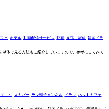
フェ
,
ホテル
,
動画配信サービス
,
映画
,
見逃し配信
,
韓国ドラ
ルを単体で見る方法もご紹介していますので、参考にしてみて
ェイコム
,
スカパー
,
テレ朝チャンネル
,
ドラマ
,
ネットカフェ
,
のチャンネル。そのほか、韓国ドラマやK-POP、音楽ライブ