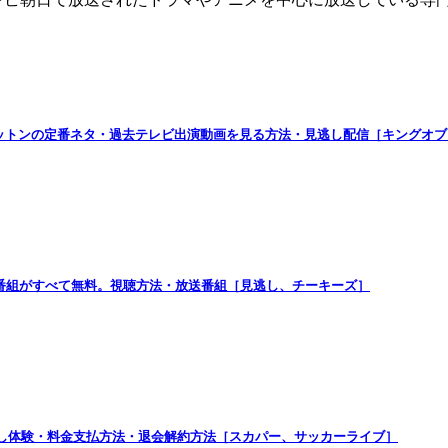
コットンの定番ネタ・過去テレビ出演動画を見る方法・見逃し配信［キングオ
番組がすべて無料。視聴方法・放送番組［見逃し、チーキーズ］
試し体験・料金支払方法・退会解約方法［スカパー、サッカーライブ］