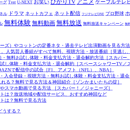
ひかりTV
アニメ
お笑い
ケーブルテレ
リーグ
Tver
U-NEXT
ドラマ
ネット配信
ネットカフェ
プロ野球
ネル
フジテレビONE
無料体験
無料放送
無料動画
ル
無料放送キャンペーン
無
ラザーズ）やコットンの定番ネタ・過去テレビ出演動画を見る方
ト。人気芸人番組がすべて無料。視聴方法・放送番組［見逃し
方法・無料お試し体験・料金支払方法・退会解約方法［スカパー
試し体験・料金支払方法・退会解約［スペースシャワーTV／
AZNで配信中の試合［F1、アメフト（NFL）、NBA］
法・入会登録・視聴方法・無料お試し体験・料金支払方法・退会
見れる？無料で見る方法＆神回紹介［ゾンかまいたちの掟］
やスマホ動画で見る方法 ［スカパー！／ジャニーズ］
トは？放送地域や配信サービス、おすすめ神回など
トは？無料で見る方法
どうする？