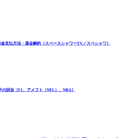
金支払方法・退会解約［スペースシャワーTV／スペシャワ］
の試合［F1、アメフト（NFL）、NBA］