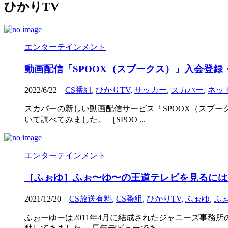
ひかりTV
エンターテインメント
動画配信「SPOOX（スプークス）」入会登
2022/6/22
CS番組
,
ひかりTV
,
サッカー
,
スカパー
,
ネッ
スカパーの新しい動画配信サービス「SPOOX（スプー
いて調べてみました。 ［SPOO ...
エンターテインメント
［ふぉゆ］ふぉ〜ゆ〜の王道テレビを見るには
2021/12/20
CS放送有料
,
CS番組
,
ひかりTV
,
ふぉゆ
,
ふ
ふぉーゆーは2011年4月に結成されたジャニーズ事