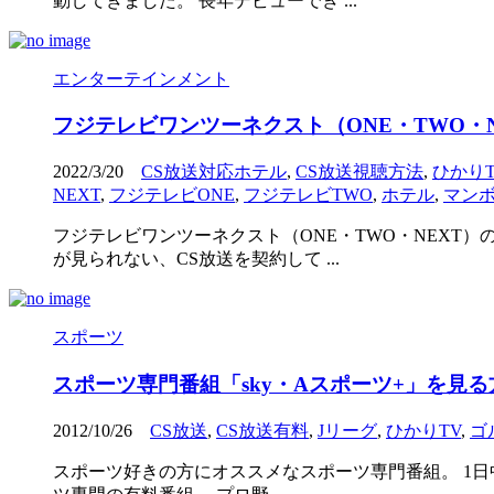
動してきました。 長年デビューでき ...
エンターテインメント
フジテレビワンツーネクスト（ONE・TWO・
2022/3/20
CS放送対応ホテル
,
CS放送視聴方法
,
ひかりT
NEXT
,
フジテレビONE
,
フジテレビTWO
,
ホテル
,
マン
フジテレビワンツーネクスト（ONE・TWO・NEXT
が見られない、CS放送を契約して ...
スポーツ
スポーツ専門番組「sky・Aスポーツ+」を見
2012/10/26
CS放送
,
CS放送有料
,
Jリーグ
,
ひかりTV
,
ゴ
スポーツ好きの方にオススメなスポーツ専門番組。 1日中