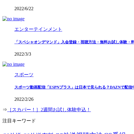
2022/6/22
エンターテインメント
「スペシャオンデマンド」入会登録・視聴方法・無料お試し体験・料
2022/3/3
スポーツ
スポーツ動画配信「ESPNプラス」は日本で見られる？DAZNで配信中
2022/2/26
⇒
［スカパー！］2週間お試し体験申込！
注目キーワード