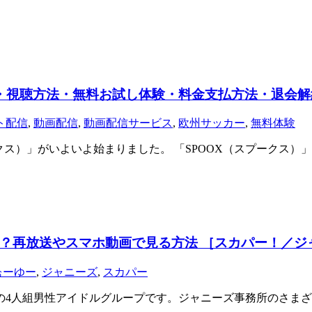
録・視聴方法・無料お試し体験・料金支払方法・退会
ト配信
,
動画配信
,
動画配信サービス
,
欧州サッカー
,
無料体験
クス）」がいよいよ始まりました。 「SPOOX（スプークス
？再放送やスマホ動画で見る方法 ［スカパー！／ジ
ぉーゆー
,
ジャニーズ
,
スカパー
務所の4人組男性アイドルグループです。ジャニーズ事務所のさ