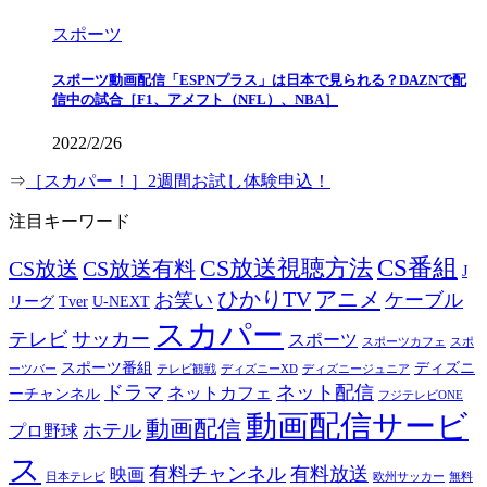
スポーツ
スポーツ動画配信「ESPNプラス」は日本で見られる？DAZNで配
信中の試合［F1、アメフト（NFL）、NBA］
2022/2/26
⇒
［スカパー！］2週間お試し体験申込！
注目キーワード
CS番組
CS放送視聴方法
CS放送
CS放送有料
J
ひかりTV
アニメ
お笑い
ケーブル
リーグ
Tver
U-NEXT
スカパー
テレビ
サッカー
スポーツ
スポーツカフェ
スポ
スポーツ番組
ディズニ
ーツバー
テレビ観戦
ディズニーXD
ディズニージュニア
ドラマ
ネット配信
ネットカフェ
ーチャンネル
フジテレビONE
動画配信サービ
動画配信
ホテル
プロ野球
ス
有料チャンネル
有料放送
映画
日本テレビ
欧州サッカー
無料