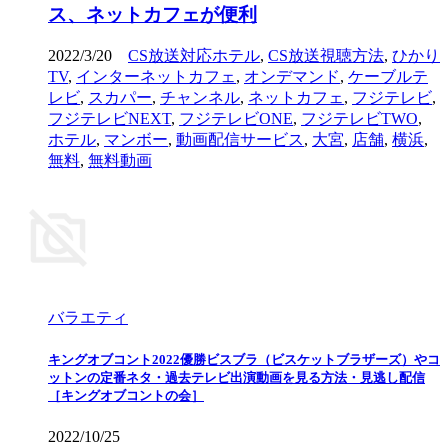
ス、ネットカフェが便利
2022/3/20
CS放送対応ホテル
,
CS放送視聴方法
,
ひかり
TV
,
インターネットカフェ
,
オンデマンド
,
ケーブルテ
レビ
,
スカパー
,
チャンネル
,
ネットカフェ
,
フジテレビ
,
フジテレビNEXT
,
フジテレビONE
,
フジテレビTWO
,
ホテル
,
マンボー
,
動画配信サービス
,
大宮
,
店舗
,
横浜
,
無料
,
無料動画
バラエティ
キングオブコント2022優勝ビスブラ（ビスケットブラザーズ）やコ
ットンの定番ネタ・過去テレビ出演動画を見る方法・見逃し配信
［キングオブコントの会］
2022/10/25