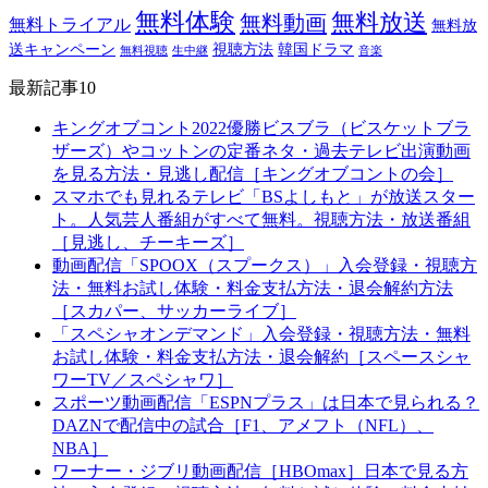
無料体験
無料放送
無料動画
無料トライアル
無料放
送キャンペーン
視聴方法
韓国ドラマ
無料視聴
生中継
音楽
最新記事10
キングオブコント2022優勝ビスブラ（ビスケットブラ
ザーズ）やコットンの定番ネタ・過去テレビ出演動画
を見る方法・見逃し配信［キングオブコントの会］
スマホでも見れるテレビ「BSよしもと」が放送スター
ト。人気芸人番組がすべて無料。視聴方法・放送番組
［見逃し、チーキーズ］
動画配信「SPOOX（スプークス）」入会登録・視聴方
法・無料お試し体験・料金支払方法・退会解約方法
［スカパー、サッカーライブ］
「スペシャオンデマンド」入会登録・視聴方法・無料
お試し体験・料金支払方法・退会解約［スペースシャ
ワーTV／スペシャワ］
スポーツ動画配信「ESPNプラス」は日本で見られる？
DAZNで配信中の試合［F1、アメフト（NFL）、
NBA］
ワーナー・ジブリ動画配信［HBOmax］日本で見る方