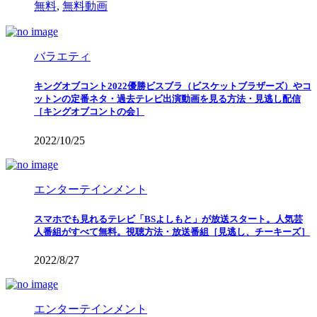
無料
,
無料動画
バラエティ
キングオブコント2022優勝ビスブラ（ビスケットブラザーズ）やコ
ットンの定番ネタ・過去テレビ出演動画を見る方法・見逃し配信
［キングオブコントの会］
2022/10/25
エンターテインメント
スマホでも見れるテレビ「BSよしもと」が放送スタート。人気芸
人番組がすべて無料。視聴方法・放送番組［見逃し、チーキーズ］
2022/8/27
エンターテインメント