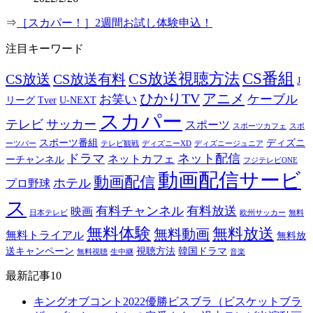
⇒
［スカパー！］2週間お試し体験申込！
注目キーワード
CS番組
CS放送視聴方法
CS放送
CS放送有料
J
ひかりTV
アニメ
お笑い
ケーブル
リーグ
Tver
U-NEXT
スカパー
テレビ
サッカー
スポーツ
スポーツカフェ
スポ
スポーツ番組
ディズニ
ーツバー
テレビ観戦
ディズニーXD
ディズニージュニア
ドラマ
ネット配信
ネットカフェ
ーチャンネル
フジテレビONE
動画配信サービ
動画配信
ホテル
プロ野球
ス
有料チャンネル
有料放送
映画
日本テレビ
欧州サッカー
無料
無料体験
無料放送
無料動画
無料トライアル
無料放
送キャンペーン
視聴方法
韓国ドラマ
無料視聴
生中継
音楽
最新記事10
キングオブコント2022優勝ビスブラ（ビスケットブラ