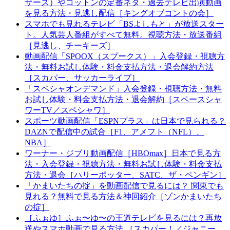
ザーズ）やコットンの定番ネタ・過去テレビ出演動画
を見る方法・見逃し配信［キングオブコントの会］
スマホでも見れるテレビ「BSよしもと」が放送スター
ト。人気芸人番組がすべて無料。視聴方法・放送番組
［見逃し、チーキーズ］
動画配信「SPOOX（スプークス）」入会登録・視聴方
法・無料お試し体験・料金支払方法・退会解約方法
［スカパー、サッカーライブ］
「スペシャオンデマンド」入会登録・視聴方法・無料
お試し体験・料金支払方法・退会解約［スペースシャ
ワーTV／スペシャワ］
スポーツ動画配信「ESPNプラス」は日本で見られる？
DAZNで配信中の試合［F1、アメフト（NFL）、
NBA］
ワーナー・ジブリ動画配信［HBOmax］日本で見る方
法・入会登録・視聴方法・無料お試し体験・料金支払
方法・退会［ハリーポッター、SATC、ザ・ペンギン］
「かまいたちの掟」を動画配信で見るには？ 関東でも
見れる？無料で見る方法＆神回紹介［ゾンかまいたち
の掟］
［ふぉゆ］ふぉ〜ゆ〜の王道テレビを見るには？再放
送やスマホ動画で見る方法 ［スカパー！／ジャニー