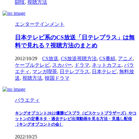
闘技
,
視聴方法
エンターテインメント
日本テレビ系のCS放送「日テレプラス」は無
料で見れる？視聴方法のまとめ
2012/10/29
CS放送
,
CS放送視聴方法
,
CS番組
,
アニメ
,
ケーブルテレビ
,
スカパー
,
ドラマ
,
ネットカフェ
,
バラ
エティ
,
マンガ喫茶
,
日テレプラス
,
日本テレビ
,
無料放
送
,
視聴方法
,
韓国ドラマ
バラエティ
キングオブコント2022優勝ビスブラ（ビスケットブラザーズ）やコ
ットンの定番ネタ・過去テレビ出演動画を見る方法・見逃し配信
［キングオブコントの会］
2022/10/25