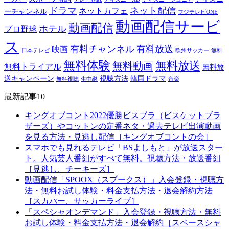
ドラマ
ネット配信
ネットカフェ
ーチャンネル
フジテレビONE
動画配信サービ
動画配信
ホテル
プロ野球
ス
有料チャンネル
有料放送
映画
日本テレビ
欧州サッカー
無料
無料体験
無料放送
無料動画
無料トライアル
無料放
送キャンペーン
視聴方法
韓国ドラマ
無料視聴
生中継
音楽
最新記事10
キングオブコント2022優勝ビスブラ（ビスケットブラ
ザーズ）やコットンの定番ネタ・過去テレビ出演動画
を見る方法・見逃し配信［キングオブコントの会］
スマホでも見れるテレビ「BSよしもと」が放送スター
ト。人気芸人番組がすべて無料。視聴方法・放送番組
［見逃し、チーキーズ］
動画配信「SPOOX（スプークス）」入会登録・視聴方
法・無料お試し体験・料金支払方法・退会解約方法
［スカパー、サッカーライブ］
「スペシャオンデマンド」入会登録・視聴方法・無料
お試し体験・料金支払方法・退会解約［スペースシャ