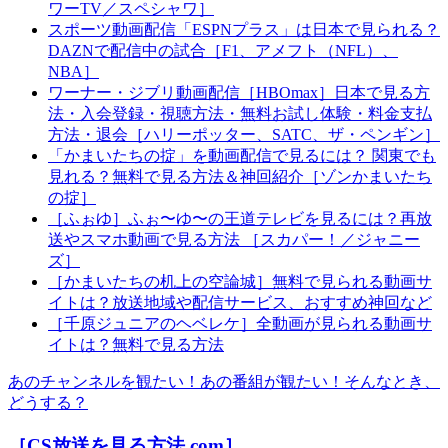
ワーTV／スペシャワ］
スポーツ動画配信「ESPNプラス」は日本で見られる？
DAZNで配信中の試合［F1、アメフト（NFL）、
NBA］
ワーナー・ジブリ動画配信［HBOmax］日本で見る方
法・入会登録・視聴方法・無料お試し体験・料金支払
方法・退会［ハリーポッター、SATC、ザ・ペンギン］
「かまいたちの掟」を動画配信で見るには？ 関東でも
見れる？無料で見る方法＆神回紹介［ゾンかまいたち
の掟］
［ふぉゆ］ふぉ〜ゆ〜の王道テレビを見るには？再放
送やスマホ動画で見る方法 ［スカパー！／ジャニー
ズ］
［かまいたちの机上の空論城］無料で見られる動画サ
イトは？放送地域や配信サービス、おすすめ神回など
［千原ジュニアのヘベレケ］全動画が見られる動画サ
イトは？無料で見る方法
あのチャンネルを観たい！あの番組が観たい！そんなとき、
どうする？
［CS放送を見る方法.com］