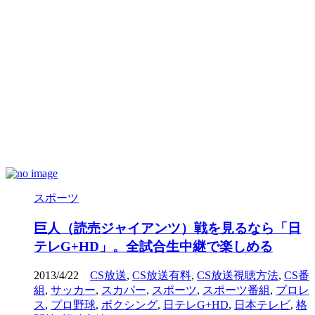
スポーツ
巨人（読売ジャイアンツ）戦を見るなら「日
テレG+HD」。全試合生中継で楽しめる
2013/4/22
CS放送
,
CS放送有料
,
CS放送視聴方法
,
CS番
組
,
サッカー
,
スカパー
,
スポーツ
,
スポーツ番組
,
プロレ
ス
,
プロ野球
,
ボクシング
,
日テレG+HD
,
日本テレビ
,
格