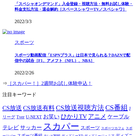
「スペシャオンデマンド」入会登録・視聴方法・無料お試し体験・
料金支払方法・退会解約［スペースシャワーTV／スペシャワ］
2022/3/3
スポーツ
スポーツ動画配信「ESPNプラス」は日本で見られる？DAZNで配
信中の試合［F1、アメフト（NFL）、NBA］
2022/2/26
⇒
［スカパー！］2週間お試し体験申込！
注目キーワード
CS番組
CS放送視聴方法
CS放送
CS放送有料
J
ひかりTV
アニメ
お笑い
ケーブル
リーグ
Tver
U-NEXT
スカパー
テレビ
サッカー
スポーツ
スポーツカフェ
スポ
スポーツ番組
ディズニ
ーツバー
テレビ観戦
ディズニーXD
ディズニージュニア