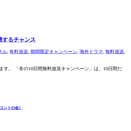
聴するチャンス
ネル
,
有料放送
,
期間限定キャンペーン
,
海外ドラマ
,
無料放送
,
います。 「冬の10日間無料放送キャンペーン」は、10日間だ
ブコントの会］