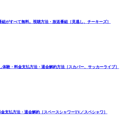
番組がすべて無料。視聴方法・放送番組［見逃し、チーキーズ］
試し体験・料金支払方法・退会解約方法［スカパー、サッカーライブ］
金支払方法・退会解約［スペースシャワーTV／スペシャワ］