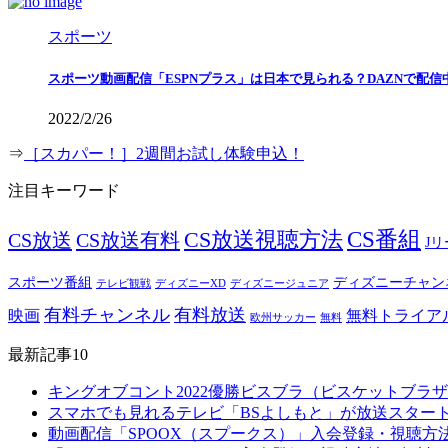
スポーツ
スポーツ動画配信「ESPNプラス」は日本で見られる？DAZNで配信中
2022/2/26
⇒
［スカパー！］2週間お試し体験申込！
注目キーワード
CS番組
CS放送視聴方法
CS放送
CS放送有料
J
スポーツ番組
ディズニーチャン
テレビ観戦
ディズニーXD
ディズニージュニア
有料チャンネル
有料放送
映画
無料トライア
欧州サッカー
無料
最新記事10
キングオブコント2022優勝ビスブラ（ビスケットブ
スマホでも見れるテレビ「BSよしもと」が放送スター
動画配信「SPOOX（スプークス）」入会登録・視聴