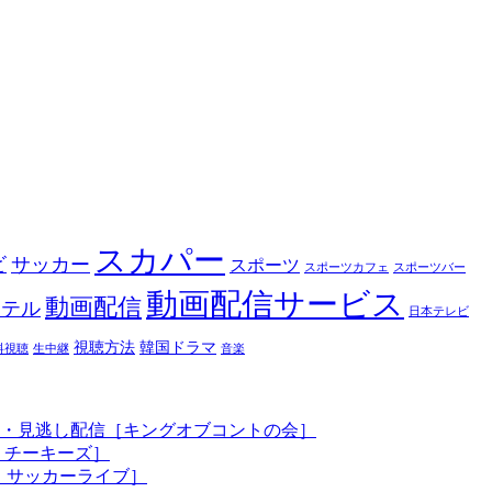
スカパー
ビ
サッカー
スポーツ
スポーツカフェ
スポーツバー
動画配信サービス
動画配信
ホテル
日本テレビ
視聴方法
韓国ドラマ
料視聴
生中継
音楽
法・見逃し配信［キングオブコントの会］
、チーキーズ］
、サッカーライブ］