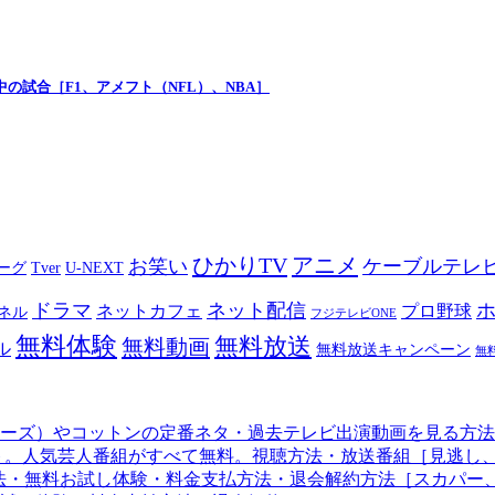
の試合［F1、アメフト（NFL）、NBA］
ひかりTV
アニメ
お笑い
ケーブルテレ
リーグ
Tver
U-NEXT
ドラマ
ネット配信
ネットカフェ
プロ野球
ネル
フジテレビONE
無料体験
無料放送
無料動画
ル
無料放送キャンペーン
無
ラザーズ）やコットンの定番ネタ・過去テレビ出演動画を見る方
ト。人気芸人番組がすべて無料。視聴方法・放送番組［見逃し
方法・無料お試し体験・料金支払方法・退会解約方法［スカパー