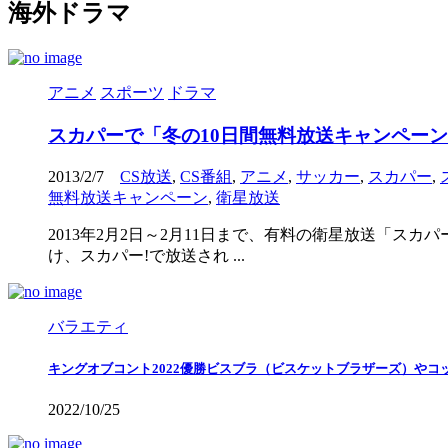
海外ドラマ
アニメ
スポーツ
ドラマ
スカパーで「冬の10日間無料放送キャンペー
2013/2/7
CS放送
,
CS番組
,
アニメ
,
サッカー
,
スカパー
,
無料放送キャンペーン
,
衛星放送
2013年2月2日～2月11日まで、有料の衛星放送「ス
け、スカパー!で放送され ...
バラエティ
キングオブコント2022優勝ビスブラ（ビスケットブラザーズ）や
2022/10/25