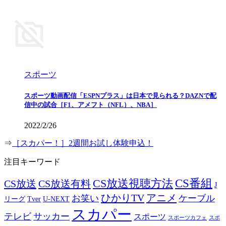
スポーツ
スポーツ動画配信「ESPNプラス」は日本で見られる？DAZNで配
信中の試合［F1、アメフト（NFL）、NBA］
2022/2/26
⇒
［スカパー！］2週間お試し体験申込！
注目キーワード
CS番組
CS放送視聴方法
CS放送
CS放送有料
J
ひかりTV
アニメ
お笑い
ケーブル
リーグ
Tver
U-NEXT
スカパー
テレビ
サッカー
スポーツ
スポーツカフェ
スポ