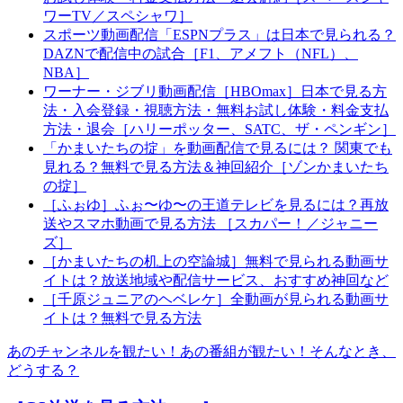
ワーTV／スペシャワ］
スポーツ動画配信「ESPNプラス」は日本で見られる？
DAZNで配信中の試合［F1、アメフト（NFL）、
NBA］
ワーナー・ジブリ動画配信［HBOmax］日本で見る方
法・入会登録・視聴方法・無料お試し体験・料金支払
方法・退会［ハリーポッター、SATC、ザ・ペンギン］
「かまいたちの掟」を動画配信で見るには？ 関東でも
見れる？無料で見る方法＆神回紹介［ゾンかまいたち
の掟］
［ふぉゆ］ふぉ〜ゆ〜の王道テレビを見るには？再放
送やスマホ動画で見る方法 ［スカパー！／ジャニー
ズ］
［かまいたちの机上の空論城］無料で見られる動画サ
イトは？放送地域や配信サービス、おすすめ神回など
［千原ジュニアのヘベレケ］全動画が見られる動画サ
イトは？無料で見る方法
あのチャンネルを観たい！あの番組が観たい！そんなとき、
どうする？