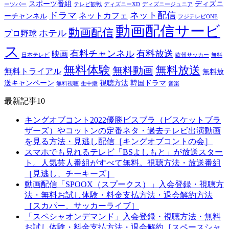
スポーツ番組
ディズニ
ーツバー
テレビ観戦
ディズニーXD
ディズニージュニア
ドラマ
ネット配信
ネットカフェ
ーチャンネル
フジテレビONE
動画配信サービ
動画配信
ホテル
プロ野球
ス
有料チャンネル
有料放送
映画
日本テレビ
欧州サッカー
無料
無料体験
無料放送
無料動画
無料トライアル
無料放
送キャンペーン
視聴方法
韓国ドラマ
無料視聴
生中継
音楽
最新記事10
キングオブコント2022優勝ビスブラ（ビスケットブラ
ザーズ）やコットンの定番ネタ・過去テレビ出演動画
を見る方法・見逃し配信［キングオブコントの会］
スマホでも見れるテレビ「BSよしもと」が放送スター
ト。人気芸人番組がすべて無料。視聴方法・放送番組
［見逃し、チーキーズ］
動画配信「SPOOX（スプークス）」入会登録・視聴方
法・無料お試し体験・料金支払方法・退会解約方法
［スカパー、サッカーライブ］
「スペシャオンデマンド」入会登録・視聴方法・無料
お試し体験・料金支払方法・退会解約［スペースシャ