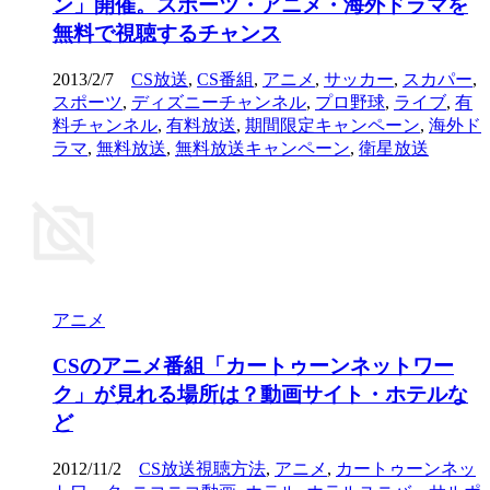
ン」開催。スポーツ・アニメ・海外ドラマを
無料で視聴するチャンス
2013/2/7
CS放送
,
CS番組
,
アニメ
,
サッカー
,
スカパー
,
スポーツ
,
ディズニーチャンネル
,
プロ野球
,
ライブ
,
有
料チャンネル
,
有料放送
,
期間限定キャンペーン
,
海外ド
ラマ
,
無料放送
,
無料放送キャンペーン
,
衛星放送
アニメ
CSのアニメ番組「カートゥーンネットワー
ク」が見れる場所は？動画サイト・ホテルな
ど
2012/11/2
CS放送視聴方法
,
アニメ
,
カートゥーンネッ