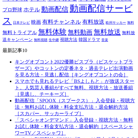
動画配信サービ
動画配信
ホテル
プロ野球
ス
有料チャンネル
有料放送
映画
日本テレビ
欧州サッカー
無料
無料体験
無料放送
無料動画
無料トライアル
無料放
送キャンペーン
視聴方法
韓国ドラマ
無料視聴
生中継
音楽
最新記事10
キングオブコント2022優勝ビスブラ（ビスケットブラ
ザーズ）やコットンの定番ネタ・過去テレビ出演動画
を見る方法・見逃し配信［キングオブコントの会］
スマホでも見れるテレビ「BSよしもと」が放送スター
ト。人気芸人番組がすべて無料。視聴方法・放送番組
［見逃し、チーキーズ］
動画配信「SPOOX（スプークス）」入会登録・視聴方
法・無料お試し体験・料金支払方法・退会解約方法
［スカパー、サッカーライブ］
「スペシャオンデマンド」入会登録・視聴方法・無料
お試し体験・料金支払方法・退会解約［スペースシャ
ワーTV／スペシャワ］