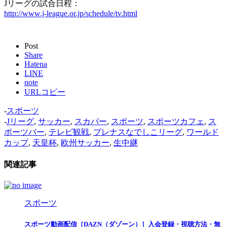
Jリーグの試合日程：
http://www.j-league.or.jp/schedule/tv.html
Post
Share
Hatena
LINE
note
URLコピー
-
スポーツ
-
Jリーグ
,
サッカー
,
スカパー
,
スポーツ
,
スポーツカフェ
,
ス
ポーツバー
,
テレビ観戦
,
プレナスなでしこリーグ
,
ワールド
カップ
,
天皇杯
,
欧州サッカー
,
生中継
関連記事
スポーツ
スポーツ動画配信［DAZN（ダゾーン）］入会登録・視聴方法・無