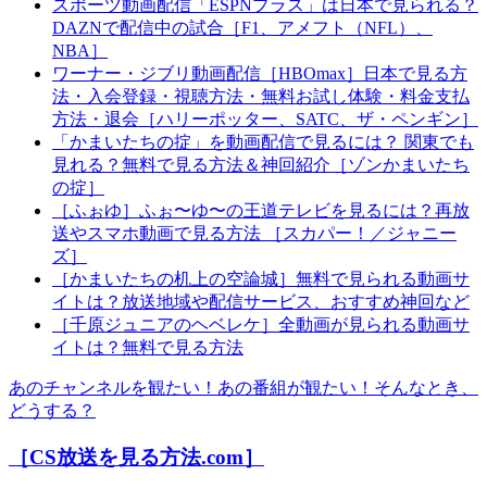
スポーツ動画配信「ESPNプラス」は日本で見られる？
DAZNで配信中の試合［F1、アメフト（NFL）、
NBA］
ワーナー・ジブリ動画配信［HBOmax］日本で見る方
法・入会登録・視聴方法・無料お試し体験・料金支払
方法・退会［ハリーポッター、SATC、ザ・ペンギン］
「かまいたちの掟」を動画配信で見るには？ 関東でも
見れる？無料で見る方法＆神回紹介［ゾンかまいたち
の掟］
［ふぉゆ］ふぉ〜ゆ〜の王道テレビを見るには？再放
送やスマホ動画で見る方法 ［スカパー！／ジャニー
ズ］
［かまいたちの机上の空論城］無料で見られる動画サ
イトは？放送地域や配信サービス、おすすめ神回など
［千原ジュニアのヘベレケ］全動画が見られる動画サ
イトは？無料で見る方法
あのチャンネルを観たい！あの番組が観たい！そんなとき、
どうする？
［CS放送を見る方法.com］