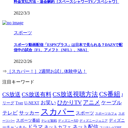
料金支払方法・退会解約［スペースシャワーTV／スペシャワ］
2022/3/3
スポーツ
スポーツ動画配信「ESPNプラス」は日本で見られる？DAZNで配
信中の試合［F1、アメフト（NFL）、NBA］
2022/2/26
⇒
［スカパー！］2週間お試し体験申込！
注目キーワード
CS番組
CS放送視聴方法
CS放送
CS放送有料
J
ひかりTV
アニメ
お笑い
ケーブル
リーグ
Tver
U-NEXT
スカパー
テレビ
サッカー
スポーツ
スポーツカフェ
スポ
スポーツ番組
ディズニ
ーツバー
テレビ観戦
ディズニーXD
ディズニージュニア
ドラマ
ネット配信
ネットカフェ
ーチャンネル
フジテレビONE