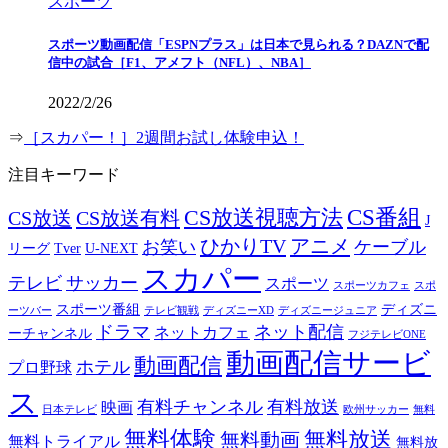
スポーツ
スポーツ動画配信「ESPNプラス」は日本で見られる？DAZNで配
信中の試合［F1、アメフト（NFL）、NBA］
2022/2/26
⇒
［スカパー！］2週間お試し体験申込！
注目キーワード
CS番組
CS放送視聴方法
CS放送
CS放送有料
J
ひかりTV
アニメ
お笑い
ケーブル
リーグ
Tver
U-NEXT
スカパー
テレビ
サッカー
スポーツ
スポーツカフェ
スポ
スポーツ番組
ディズニ
ーツバー
テレビ観戦
ディズニーXD
ディズニージュニア
ドラマ
ネット配信
ネットカフェ
ーチャンネル
フジテレビONE
動画配信サービ
動画配信
ホテル
プロ野球
ス
有料チャンネル
有料放送
映画
日本テレビ
欧州サッカー
無料
無料体験
無料放送
無料動画
無料トライアル
無料放