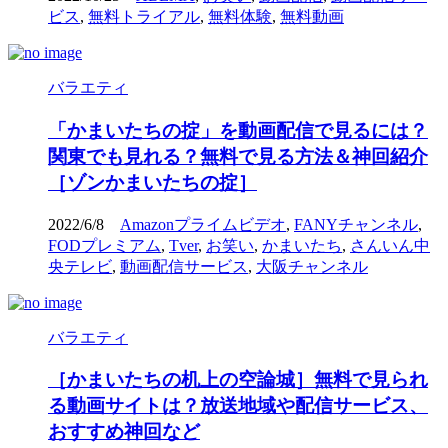
ビス
,
無料トライアル
,
無料体験
,
無料動画
バラエティ
「かまいたちの掟」を動画配信で見るには？
関東でも見れる？無料で見る方法＆神回紹介
［ゾンかまいたちの掟］
2022/6/8
Amazonプライムビデオ
,
FANYチャンネル
,
FODプレミアム
,
Tver
,
お笑い
,
かまいたち
,
さんいん中
央テレビ
,
動画配信サービス
,
大阪チャンネル
バラエティ
［かまいたちの机上の空論城］無料で見られ
る動画サイトは？放送地域や配信サービス、
おすすめ神回など