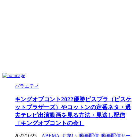
バラエティ
キングオブコント2022優勝ビスブラ（ビスケ
ットブラザーズ）やコットンの定番ネタ・過
去テレビ出演動画を見る方法・見逃し配信
［キングオブコントの会］
2022/10/25
ABEMA
,
お笑い
,
動画配信
,
動画配信サー