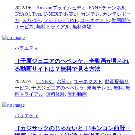
2022/1/6
Amazonプライムビデオ
,
FANYチャンネル
,
GYAO!
,
Tver
,
U-NEXT
,
お笑い
,
カンテレ
,
カンテレドー
ガ
,
スカパー
,
フジテレビONE
,
ユーネクスト
,
動画配信
サービス
,
無料トライアル
,
無料体験
バラエティ
［千原ジュニアのヘベレケ］全動画が見られ
る動画サイトは？無料で見る方法
2022/7/5
U-NEXT
,
お笑い
,
ユーネクスト
,
動画配信サ
ービス
,
千原ジュニアのヘベレケ
,
東海テレビ
,
無料
,
無
料トライアル
,
無料体験
,
無料動画
バラエティ
［カジサックのじゃないと！]キンコン西野・