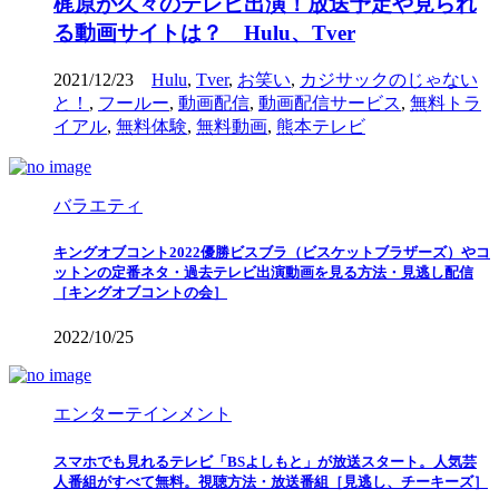
梶原が久々のテレビ出演！放送予定や見られ
る動画サイトは？ Hulu、Tver
2021/12/23
Hulu
,
Tver
,
お笑い
,
カジサックのじゃない
と！
,
フールー
,
動画配信
,
動画配信サービス
,
無料トラ
イアル
,
無料体験
,
無料動画
,
熊本テレビ
バラエティ
キングオブコント2022優勝ビスブラ（ビスケットブラザーズ）やコ
ットンの定番ネタ・過去テレビ出演動画を見る方法・見逃し配信
［キングオブコントの会］
2022/10/25
エンターテインメント
スマホでも見れるテレビ「BSよしもと」が放送スタート。人気芸
人番組がすべて無料。視聴方法・放送番組［見逃し、チーキーズ］