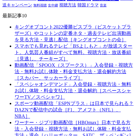
送キャンペーン
視聴方法
韓国ドラマ
無料視聴
生中継
音楽
最新記事10
キングオブコント2022優勝ビスブラ（ビスケットブラ
ザーズ）やコットンの定番ネタ・過去テレビ出演動画
を見る方法・見逃し配信［キングオブコントの会］
スマホでも見れるテレビ「BSよしもと」が放送スター
ト。人気芸人番組がすべて無料。視聴方法・放送番組
［見逃し、チーキーズ］
動画配信「SPOOX（スプークス）」入会登録・視聴方
法・無料お試し体験・料金支払方法・退会解約方法
［スカパー、サッカーライブ］
「スペシャオンデマンド」入会登録・視聴方法・無料
お試し体験・料金支払方法・退会解約［スペースシャ
ワーTV／スペシャワ］
スポーツ動画配信「ESPNプラス」は日本で見られる？
DAZNで配信中の試合［F1、アメフト（NFL）、
NBA］
ワーナー・ジブリ動画配信［HBOmax］日本で見る方
法・入会登録・視聴方法・無料お試し体験・料金支払
方法・退会［ハリーポッター、SATC、ザ・ペンギン］