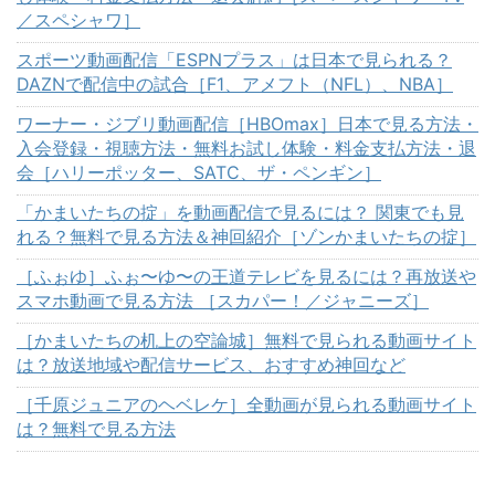
／スペシャワ］
スポーツ動画配信「ESPNプラス」は日本で見られる？
DAZNで配信中の試合［F1、アメフト（NFL）、NBA］
ワーナー・ジブリ動画配信［HBOmax］日本で見る方法・
入会登録・視聴方法・無料お試し体験・料金支払方法・退
会［ハリーポッター、SATC、ザ・ペンギン］
「かまいたちの掟」を動画配信で見るには？ 関東でも見
れる？無料で見る方法＆神回紹介［ゾンかまいたちの掟］
［ふぉゆ］ふぉ〜ゆ〜の王道テレビを見るには？再放送や
スマホ動画で見る方法 ［スカパー！／ジャニーズ］
［かまいたちの机上の空論城］無料で見られる動画サイト
は？放送地域や配信サービス、おすすめ神回など
［千原ジュニアのヘベレケ］全動画が見られる動画サイト
は？無料で見る方法