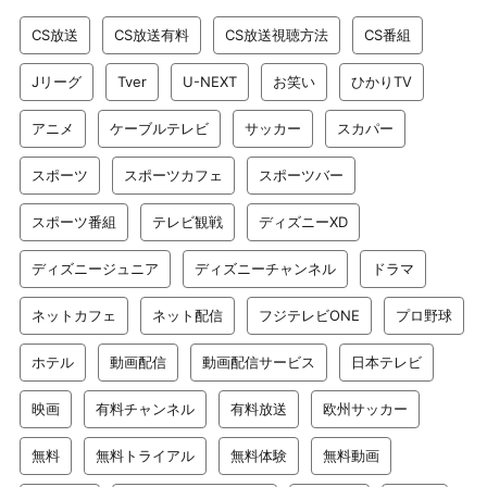
CS放送
CS放送有料
CS放送視聴方法
CS番組
Jリーグ
Tver
U-NEXT
お笑い
ひかりTV
アニメ
ケーブルテレビ
サッカー
スカパー
スポーツ
スポーツカフェ
スポーツバー
スポーツ番組
テレビ観戦
ディズニーXD
ディズニージュニア
ディズニーチャンネル
ドラマ
ネットカフェ
ネット配信
フジテレビONE
プロ野球
ホテル
動画配信
動画配信サービス
日本テレビ
映画
有料チャンネル
有料放送
欧州サッカー
無料
無料トライアル
無料体験
無料動画