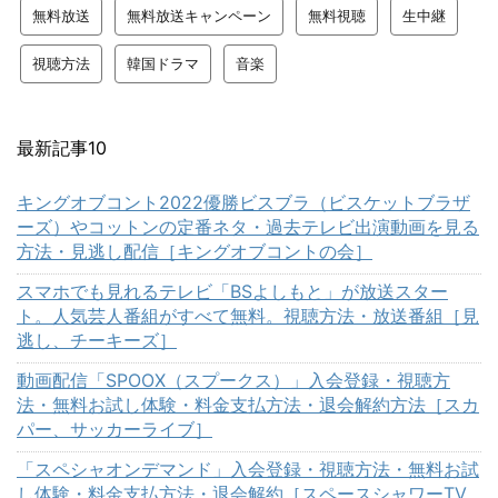
無料放送
無料放送キャンペーン
無料視聴
生中継
視聴方法
韓国ドラマ
音楽
最新記事10
キングオブコント2022優勝ビスブラ（ビスケットブラザ
ーズ）やコットンの定番ネタ・過去テレビ出演動画を見る
方法・見逃し配信［キングオブコントの会］
スマホでも見れるテレビ「BSよしもと」が放送スター
ト。人気芸人番組がすべて無料。視聴方法・放送番組［見
逃し、チーキーズ］
動画配信「SPOOX（スプークス）」入会登録・視聴方
法・無料お試し体験・料金支払方法・退会解約方法［スカ
パー、サッカーライブ］
「スペシャオンデマンド」入会登録・視聴方法・無料お試
し体験・料金支払方法・退会解約［スペースシャワーTV